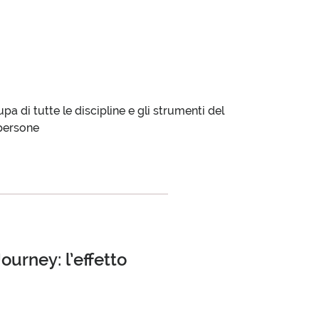
R
CLIENTI
a di tutte le discipline e gli strumenti del
 persone
Journey: l’effetto
TOOLS