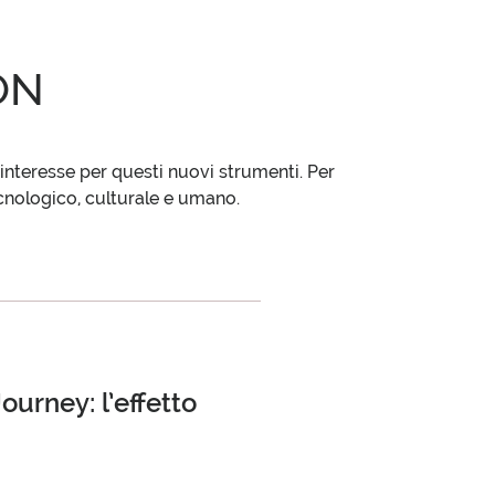
ON
R
CLIENTI
’interesse per questi nuovi strumenti. Per
cnologico, culturale e umano.
Journey: l’effetto
TOOLS