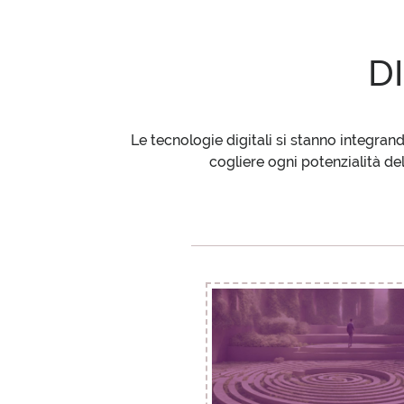
D
ANTREEM E GELL
Le tecnologie digitali si stanno integran
cogliere ogni potenzialità d
BLOG